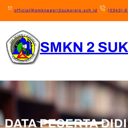
Lewati
ke
official@smknegeri2sukorejo.sch.id
(0343) 
konten
SMKN 2 SU
Beranda
Profil Sekolah
Kompetensi Keahlian
Ektra Kur
DATA PESERTA DID