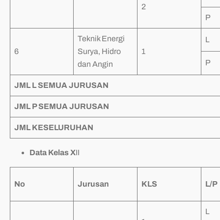
2
P
Teknik Energi
L
6
Surya, Hidro
1
P
dan Angin
JML L SEMUA JURUSAN
JML P SEMUA JURUSAN
JML KESELURUHAN
Data Kelas X
II
No
Jurusan
KLS
L/P
L