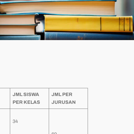
JML SISWA
JML PER
PER KELAS
JURUSAN
34