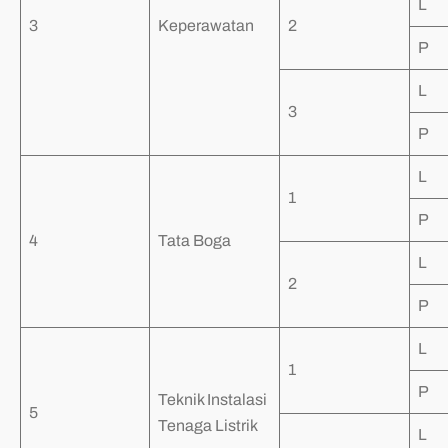
L
3
Keperawatan
2
P
L
3
P
L
1
P
4
Tata Boga
L
2
P
L
1
P
Teknik Instalasi
5
Tenaga Listrik
L