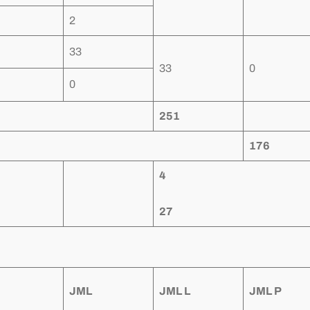
2
33
33
0
0
251
176
4
27
JML
JML L
JML P