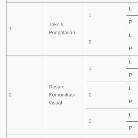
L
1
P
Teknik
1
Pengelasan
L
2
P
L
1
P
Desain
L
2
Komunikasi
2
P
Visual
L
3
P