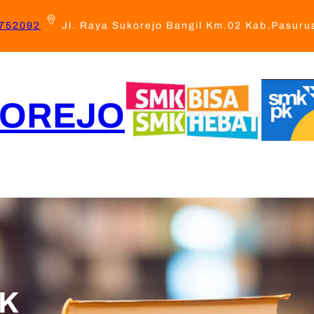
6752092
Jl. Raya Sukorejo Bangil Km.02 Kab.Pasuru
KOREJO
ikuler
BKK
LSP
SPMB 2026
Inovasi
IK