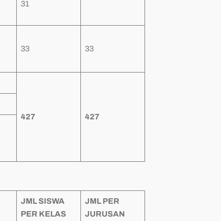
31
33
33
427
427
JML SISWA
JML PER
PER KELAS
JURUSAN