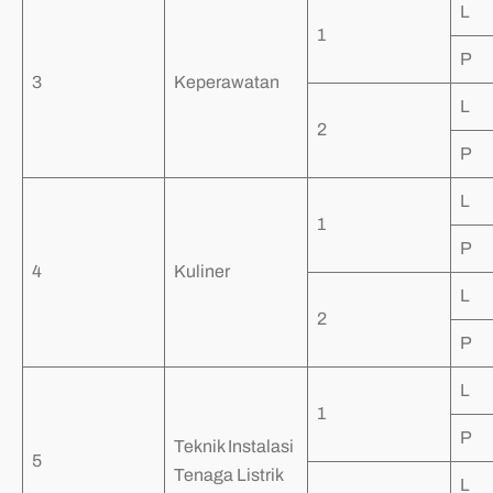
L
1
P
3
Keperawatan
L
2
P
L
1
P
4
Kuliner
L
2
P
L
1
P
Teknik Instalasi
5
Tenaga Listrik
L