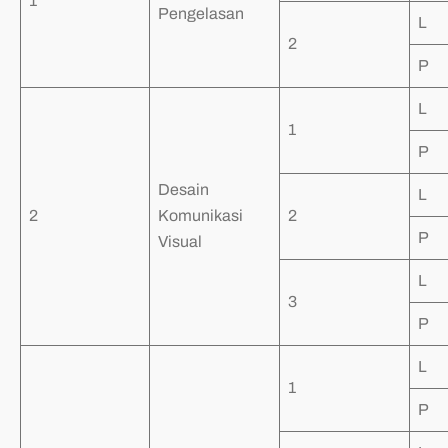
1
Pengelasan
L
2
P
L
1
P
Desain
L
2
Komunikasi
2
P
Visual
L
3
P
L
1
P