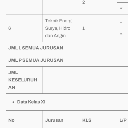
2
P
Teknik Energi
L
6
Surya, Hidro
1
P
dan Angin
JML L SEMUA JURUSAN
JML P SEMUA JURUSAN
JML
KESELURUH
AN
Data Kelas X
I
No
Jurusan
KLS
L/P