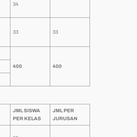
34
33
33
400
400
JML SISWA
JML PER
PER KELAS
JURUSAN