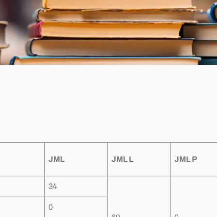
JML
JML L
JML P
34
0